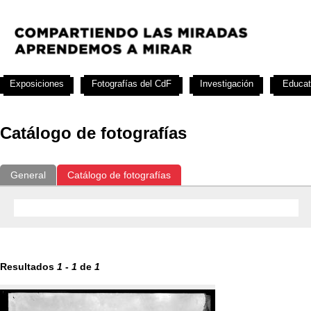
Exposiciones
Fotografías del CdF
Investigación
Educat
Catálogo de fotografías
General
Catálogo de fotografías
Resultados
1
-
1
de
1