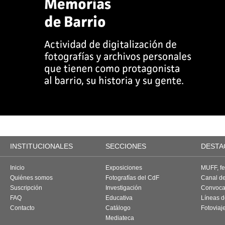
INSTITUCIONALES
SECCIONES
DESTA
Inicio
Exposiciones
MUFF, fes
Quiénes somos
Fotografías del CdF
Canal d
Suscripción
Investigación
Convoca
FAQ
Educativa
Líneas d
Contacto
Catálogo
Fotoviaj
Mediateca