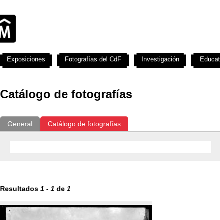
Exposiciones
Fotografías del CdF
Investigación
Educat
Catálogo de fotografías
General
Catálogo de fotografías
Resultados
1
-
1
de
1