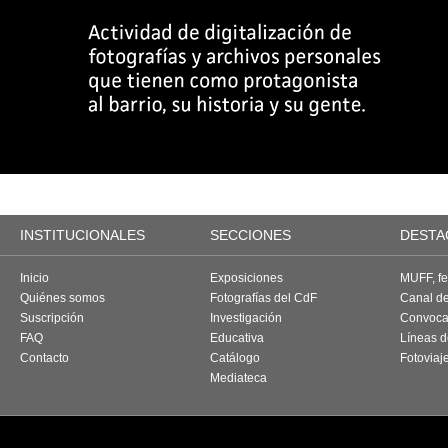
INSTITUCIONALES
SECCIONES
DESTA
Inicio
Exposiciones
MUFF, fes
Quiénes somos
Fotografías del CdF
Canal d
Suscripción
Investigación
Convoca
FAQ
Educativa
Líneas d
Contacto
Catálogo
Fotoviaj
Mediateca