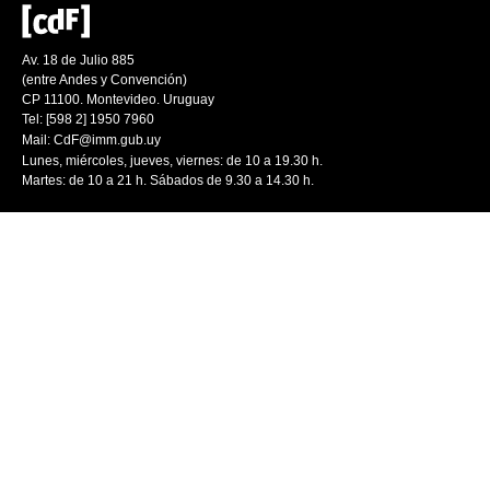
Av. 18 de Julio 885
(entre Andes y Convención)
CP 11100. Montevideo. Uruguay
Tel: [598 2] 1950 7960
Mail:
CdF@imm.gub.uy
Lunes, miércoles, jueves, viernes: de 10 a 19.30 h.
Martes: de 10 a 21 h. Sábados de 9.30 a 14.30 h.