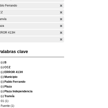
blo Ferrando
CZ
anvía
aza
RROR 413H
alabras clave
(-)
B
(-)
CCZ
(-)
ERROR 413H
(-)
Municipio
(-)
Pablo Ferrando
(-)
Plaza
(-)
Plaza Independencia
(-)
Tranvía
01 (1)
Fuente (1)