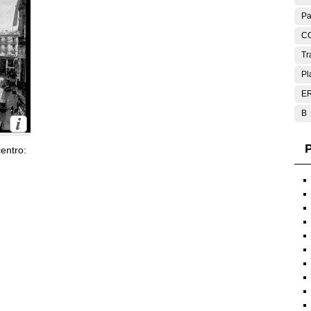
Pa
C
Tr
Pl
E
B
P
entro: