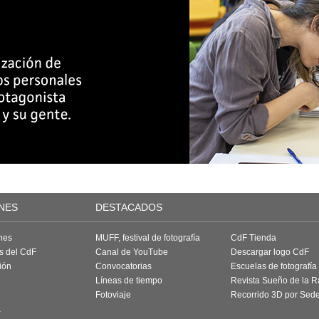
NES
DESTACADOS
nes
MUFF, festival de fotografía
CdF Tienda
as del CdF
Canal de YouTube
Descargar logo CdF
ión
Convocatorias
Escuelas de fotografía
Líneas de tiempo
Revista Sueño de la 
Fotoviaje
Recorrido 3D por Sed
a