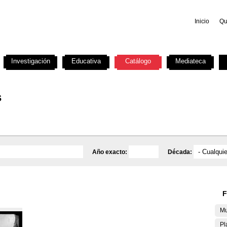
Inicio
Qu
Investigación
Educativa
Catálogo
Mediateca
s
Año exacto:
Década:
F
Mu
Pl