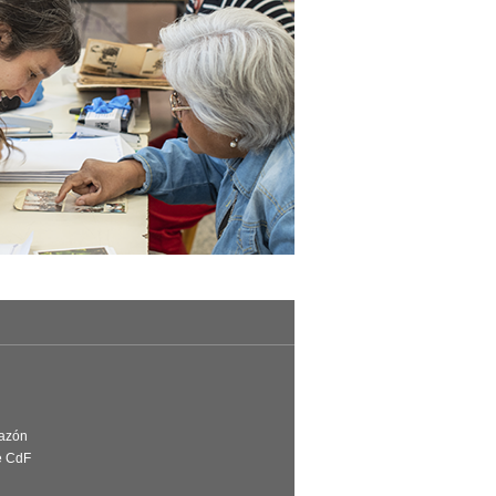
Razón
e CdF