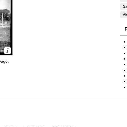
Sa
Al
P
yago.