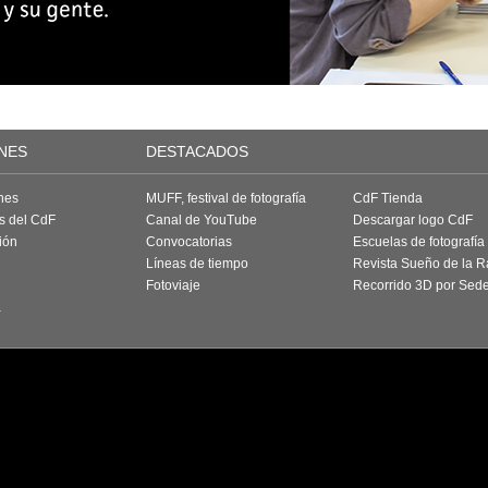
NES
DESTACADOS
nes
MUFF, festival de fotografía
CdF Tienda
as del CdF
Canal de YouTube
Descargar logo CdF
ión
Convocatorias
Escuelas de fotografía
Líneas de tiempo
Revista Sueño de la 
Fotoviaje
Recorrido 3D por Sed
a