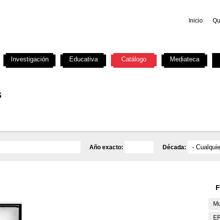
Inicio
Qu
Investigación
Educativa
Catálogo
Mediateca
s
Año exacto:
Década:
F
Mu
E