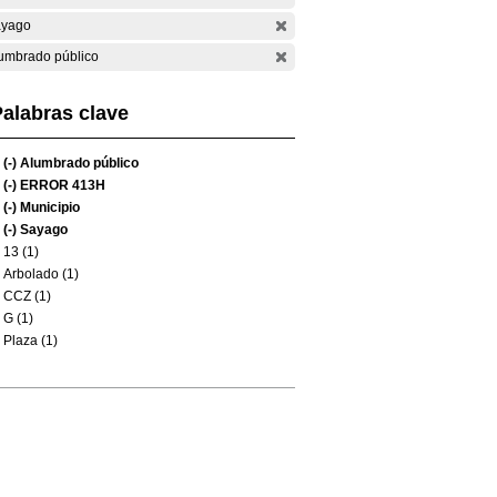
yago
umbrado público
alabras clave
(-)
Alumbrado público
(-)
ERROR 413H
(-)
Municipio
(-)
Sayago
13 (1)
Arbolado (1)
CCZ (1)
G (1)
Plaza (1)