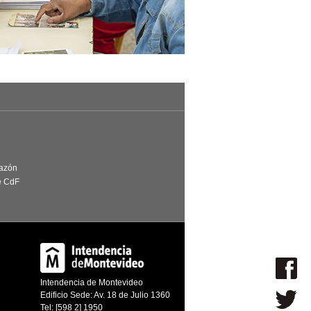
Razón
e CdF
Intendencia de Montevideo
Edificio Sede: Av. 18 de Julio 1360
Tel: [598 2] 1950