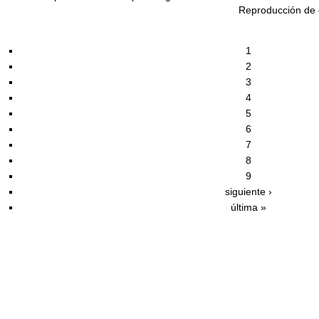
Reproducción de c
1
2
3
4
5
6
7
8
9
siguiente ›
última »