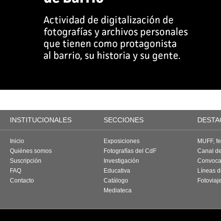
INSTITUCIONALES
SECCIONES
DESTA
Inicio
Exposiciones
MUFF, fes
Quiénes somos
Fotografías del CdF
Canal d
Suscripción
Investigación
Convoca
FAQ
Educativa
Líneas d
Contacto
Catálogo
Fotoviaj
Mediateca