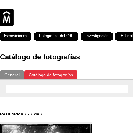
Exposiciones
Fotografías del CdF
Investigación
Educat
Catálogo de fotografías
General
Catálogo de fotografías
Resultados
1
-
1
de
1