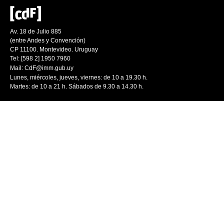
Av. 18 de Julio 885
(entre Andes y Convención)
CP 11100. Montevideo. Uruguay
Tel: [598 2] 1950 7960
Mail:
CdF@imm.gub.uy
Lunes, miércoles, jueves, viernes: de 10 a 19.30 h.
Martes: de 10 a 21 h. Sábados de 9.30 a 14.30 h.