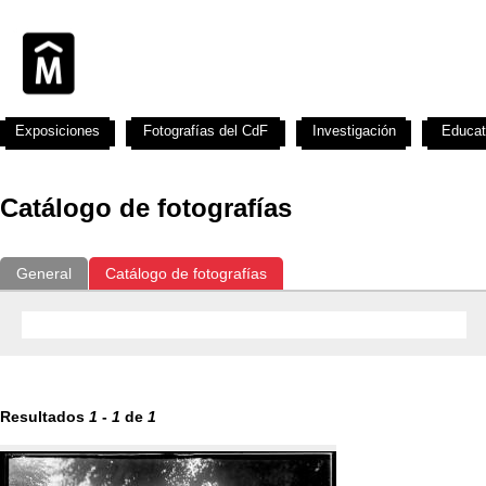
Exposiciones
Fotografías del CdF
Investigación
Educat
Catálogo de fotografías
General
Catálogo de fotografías
Resultados
1
-
1
de
1