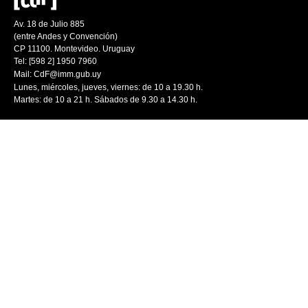
Av. 18 de Julio 885
(entre Andes y Convención)
CP 11100. Montevideo. Uruguay
Tel: [598 2] 1950 7960
Mail:
CdF@imm.gub.uy
Lunes, miércoles, jueves, viernes: de 10 a 19.30 h.
Martes: de 10 a 21 h. Sábados de 9.30 a 14.30 h.