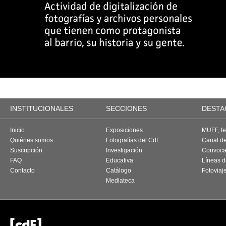
INSTITUCIONALES
SECCIONES
DESTA
Inicio
Exposiciones
MUFF, fes
Quiénes somos
Fotografías del CdF
Canal d
Suscripción
Investigación
Convoca
FAQ
Educativa
Líneas d
Contacto
Catálogo
Fotoviaj
Mediateca