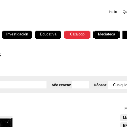
Inicio
Qu
Investigación
Educativa
Catálogo
Mediateca
s
Año exacto:
Década:
F
Mu
E