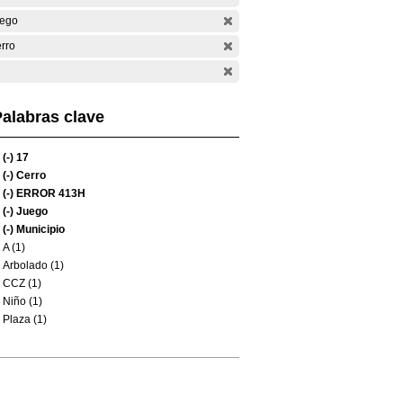
ego
rro
alabras clave
(-)
17
(-)
Cerro
(-)
ERROR 413H
(-)
Juego
(-)
Municipio
A (1)
Arbolado (1)
CCZ (1)
Niño (1)
Plaza (1)