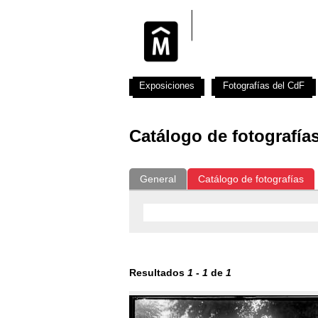
Exposiciones
Fotografías del CdF
Catálogo de fotografía
General
Catálogo de fotografías
Resultados
1
-
1
de
1