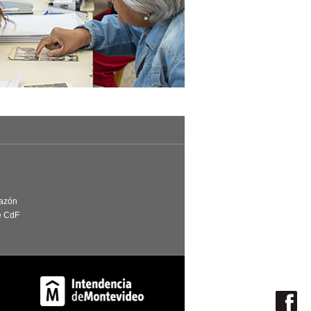
Razón
e CdF