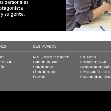
NES
DESTACADOS
nes
MUFF, festival de fotografía
CdF Tienda
as del CdF
Canal de YouTube
Descargar logo CdF
ión
Convocatorias
Escuelas de fotografía
Líneas de tiempo
Revista Sueño de la 
Fotoviaje
Recorrido 3D por Sed
a