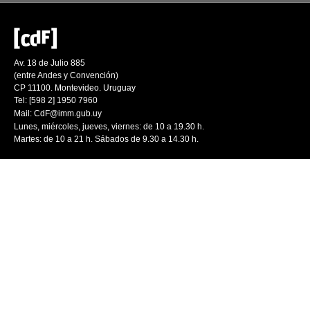
Av. 18 de Julio 885
(entre Andes y Convención)
CP 11100. Montevideo. Uruguay
Tel: [598 2] 1950 7960
Mail:
CdF@imm.gub.uy
Lunes, miércoles, jueves, viernes: de 10 a 19.30 h.
Martes: de 10 a 21 h. Sábados de 9.30 a 14.30 h.