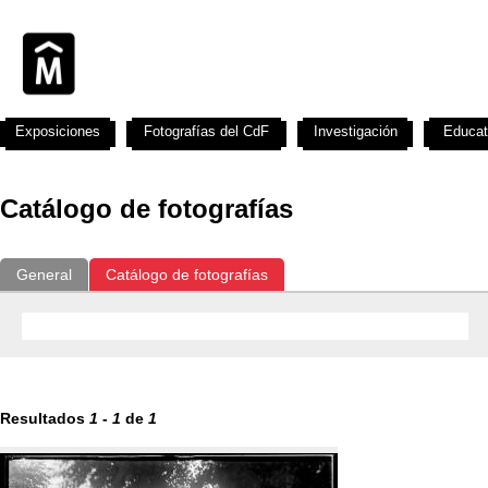
Exposiciones
Fotografías del CdF
Investigación
Educat
Catálogo de fotografías
General
Catálogo de fotografías
Resultados
1
-
1
de
1