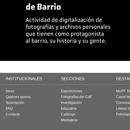
INSTITUCIONALES
SECCIONES
DESTA
Inicio
Exposiciones
MUFF, fes
Quiénes somos
Fotografías del CdF
Canal d
Suscripción
Investigación
Convoca
FAQ
Educativa
Líneas d
Contacto
Catálogo
Fotoviaj
Mediateca