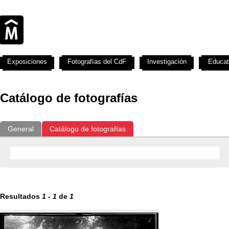
Exposiciones
Fotografías del CdF
Investigación
Educat
Catálogo de fotografías
General
Catálogo de fotografías
Resultados
1
-
1
de
1