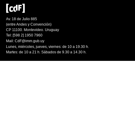
Av. 18 de Julio 885
(entre Andes y Convención)
CP 11100. Montevideo. Uruguay
Tel: [598 2] 1950 7960
Mail:
CdF@imm.gub.uy
Lunes, miércoles, jueves, viernes: de 10 a 19.30 h.
Martes: de 10 a 21 h. Sábados de 9.30 a 14.30 h.