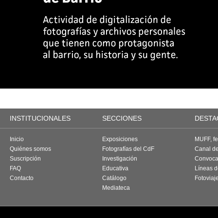
INSTITUCIONALES
SECCIONES
DESTA
Inicio
Exposiciones
MUFF, fes
Quiénes somos
Fotografías del CdF
Canal d
Suscripción
Investigación
Convoca
FAQ
Educativa
Líneas d
Contacto
Catálogo
Fotoviaj
Mediateca