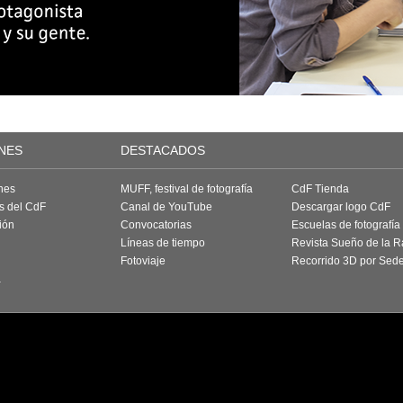
NES
DESTACADOS
nes
MUFF, festival de fotografía
CdF Tienda
as del CdF
Canal de YouTube
Descargar logo CdF
ión
Convocatorias
Escuelas de fotografía
Líneas de tiempo
Revista Sueño de la 
Fotoviaje
Recorrido 3D por Sed
a