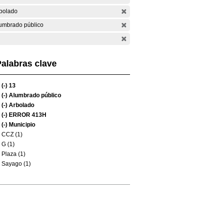
bolado
umbrado público
alabras clave
(-)
13
(-)
Alumbrado público
(-)
Arbolado
(-)
ERROR 413H
(-)
Municipio
CCZ (1)
G (1)
Plaza (1)
Sayago (1)