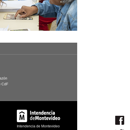
Razón
e CdF
Intendencia de Montevideo