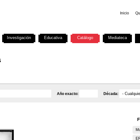
Inicio
Qu
Investigación
Educativa
Catálogo
Mediateca
s
Año exacto:
Década:
F
Mu
E