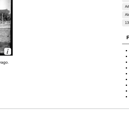
Ar
Al
13
P
yago.