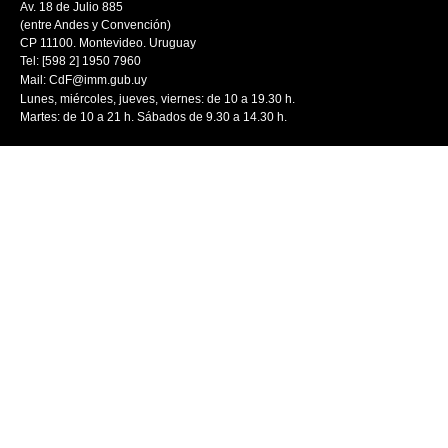
Av. 18 de Julio 885
(entre Andes y Convención)
CP 11100. Montevideo. Uruguay
Tel: [598 2] 1950 7960
Mail:
CdF@imm.gub.uy
Lunes, miércoles, jueves, viernes: de 10 a 19.30 h.
Martes: de 10 a 21 h. Sábados de 9.30 a 14.30 h.