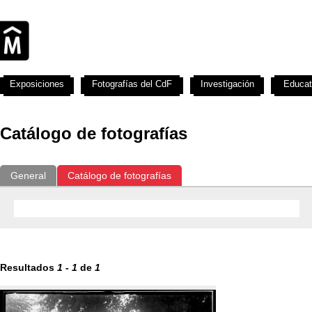
Exposiciones
Fotografías del CdF
Investigación
Educat
Catálogo de fotografías
General
Catálogo de fotografías
Resultados
1
-
1
de
1