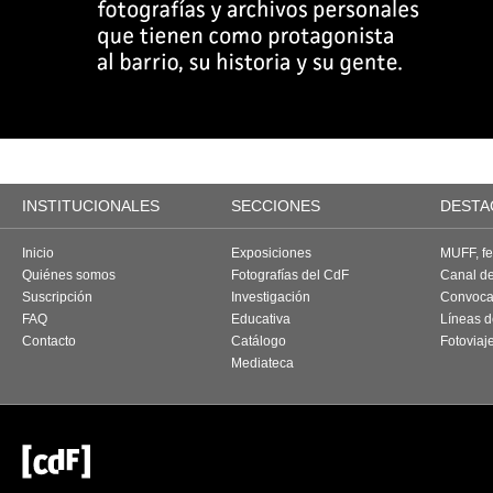
INSTITUCIONALES
SECCIONES
DESTA
Inicio
Exposiciones
MUFF, fes
Quiénes somos
Fotografías del CdF
Canal d
Suscripción
Investigación
Convoca
FAQ
Educativa
Líneas d
Contacto
Catálogo
Fotoviaj
Mediateca