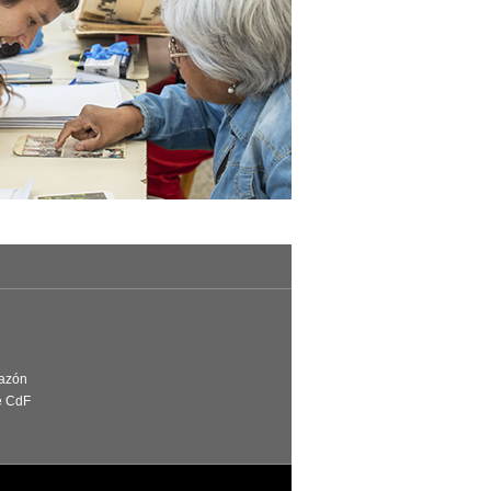
Razón
e CdF