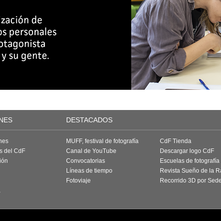
NES
DESTACADOS
nes
MUFF, festival de fotografía
CdF Tienda
as del CdF
Canal de YouTube
Descargar logo CdF
ión
Convocatorias
Escuelas de fotografía
Líneas de tiempo
Revista Sueño de la 
Fotoviaje
Recorrido 3D por Sed
a