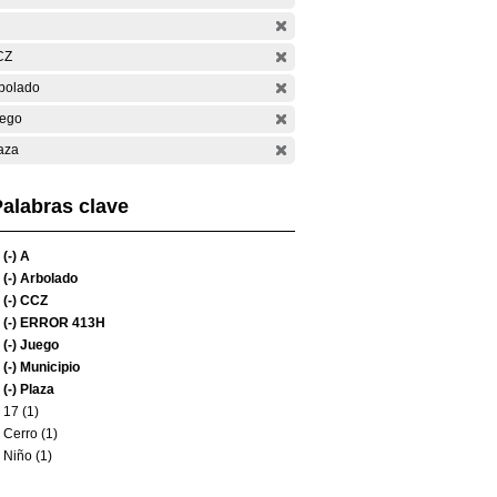
CZ
bolado
ego
aza
alabras clave
(-)
A
(-)
Arbolado
(-)
CCZ
(-)
ERROR 413H
(-)
Juego
(-)
Municipio
(-)
Plaza
17 (1)
Cerro (1)
Niño (1)