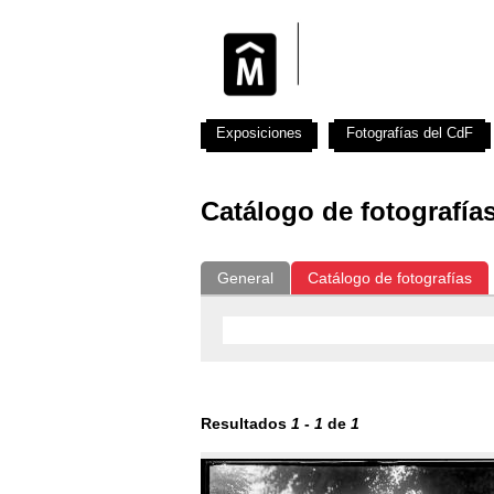
Exposiciones
Fotografías del CdF
Catálogo de fotografía
General
Catálogo de fotografías
Resultados
1
-
1
de
1