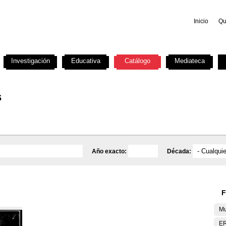
Inicio
Qu
Investigación
Educativa
Catálogo
Mediateca
s
Año exacto:
Década:
F
Mu
E