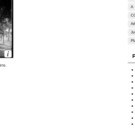
A
C
Ar
Ju
Pl
P
rro.