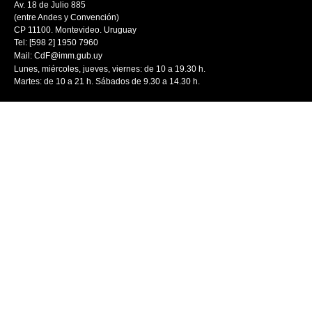
Av. 18 de Julio 885
(entre Andes y Convención)
CP 11100. Montevideo. Uruguay
Tel: [598 2] 1950 7960
Mail:
CdF@imm.gub.uy
Lunes, miércoles, jueves, viernes: de 10 a 19.30 h.
Martes: de 10 a 21 h. Sábados de 9.30 a 14.30 h.