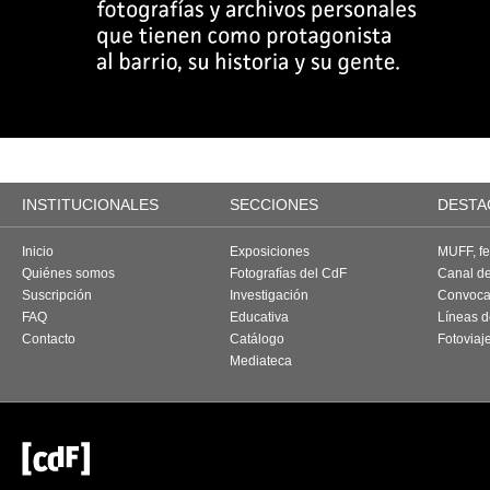
INSTITUCIONALES
SECCIONES
DESTA
Inicio
Exposiciones
MUFF, fes
Quiénes somos
Fotografías del CdF
Canal d
Suscripción
Investigación
Convoca
FAQ
Educativa
Líneas d
Contacto
Catálogo
Fotoviaj
Mediateca