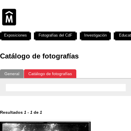
Exposiciones
Fotografías del CdF
Investigación
Educat
Catálogo de fotografías
General
Catálogo de fotografías
Resultados
1
-
1
de
1