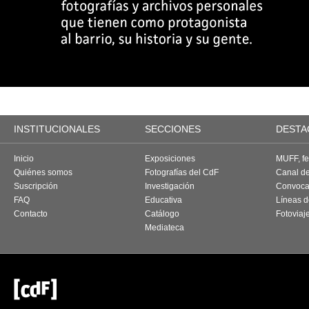
INSTITUCIONALES
SECCIONES
DESTA
Inicio
Exposiciones
MUFF, fes
Quiénes somos
Fotografías del CdF
Canal d
Suscripción
Investigación
Convoca
FAQ
Educativa
Líneas d
Contacto
Catálogo
Fotoviaj
Mediateca