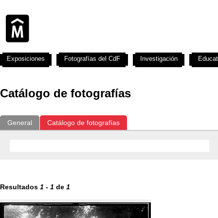
Exposiciones
Fotografías del CdF
Investigación
Educat
Catálogo de fotografías
General
Catálogo de fotografías
Resultados
1
-
1
de
1