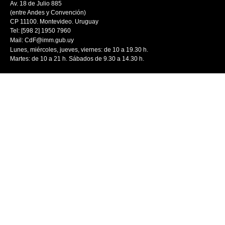
Av. 18 de Julio 885
(entre Andes y Convención)
CP 11100. Montevideo. Uruguay
Tel: [598 2] 1950 7960
Mail:
CdF@imm.gub.uy
Lunes, miércoles, jueves, viernes: de 10 a 19.30 h.
Martes: de 10 a 21 h. Sábados de 9.30 a 14.30 h.