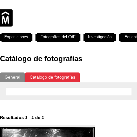
Exposiciones
Fotografías del CdF
Investigación
Educat
Catálogo de fotografías
General
Catálogo de fotografías
Resultados
1
-
1
de
1