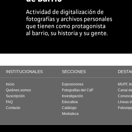
INSTITUCIONALES
SECCIONES
DESTA
Inicio
Exposiciones
MUFF, fes
Quiénes somos
Fotografías del CdF
Canal d
Suscripción
Investigación
Convoca
FAQ
Educativa
Líneas d
Contacto
Catálogo
Fotoviaj
Mediateca