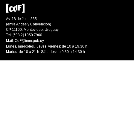
Av. 18 de Julio 885
(entre Andes y Convención)
CP 11100. Montevideo. Uruguay
Tel: [598 2] 1950 7960
Mail:
CdF@imm.gub.uy
Lunes, miércoles, jueves, viernes: de 10 a 19.30 h.
Martes: de 10 a 21 h. Sábados de 9.30 a 14.30 h.