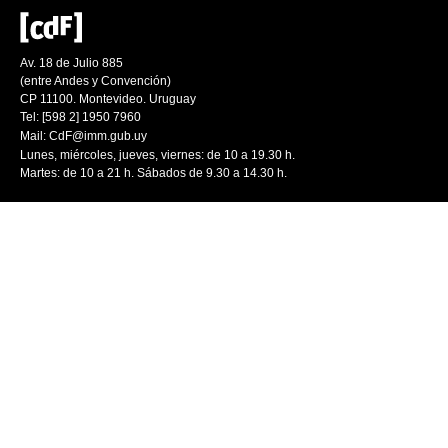
Av. 18 de Julio 885
(entre Andes y Convención)
CP 11100. Montevideo. Uruguay
Tel: [598 2] 1950 7960
Mail:
CdF@imm.gub.uy
Lunes, miércoles, jueves, viernes: de 10 a 19.30 h.
Martes: de 10 a 21 h. Sábados de 9.30 a 14.30 h.