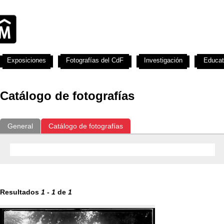
Exposiciones
Fotografías del CdF
Investigación
Educat
Catálogo de fotografías
General
Catálogo de fotografías
Resultados
1
-
1
de
1