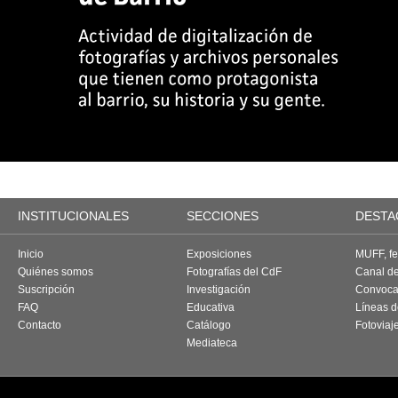
INSTITUCIONALES
SECCIONES
DESTA
Inicio
Exposiciones
MUFF, fes
Quiénes somos
Fotografías del CdF
Canal d
Suscripción
Investigación
Convoca
FAQ
Educativa
Líneas d
Contacto
Catálogo
Fotoviaj
Mediateca