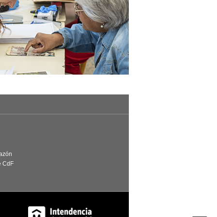
Razón
e CdF