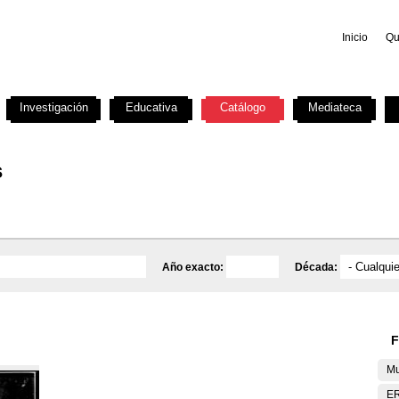
Inicio
Qu
Investigación
Educativa
Catálogo
Mediateca
s
Año exacto:
Década:
F
Mu
E