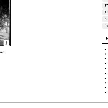
17
Ar
A
Pl
P
rro.