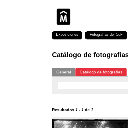
Exposiciones
Fotografías del CdF
Catálogo de fotografía
General
Catálogo de fotografías
Resultados
1
-
1
de
1