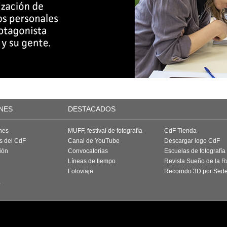
NES
DESTACADOS
nes
MUFF, festival de fotografía
CdF Tienda
as del CdF
Canal de YouTube
Descargar logo CdF
ión
Convocatorias
Escuelas de fotografía
Líneas de tiempo
Revista Sueño de la 
Fotoviaje
Recorrido 3D por Sed
a