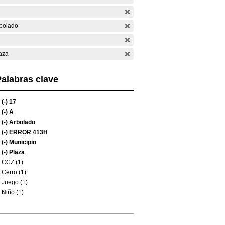
bolado
aza
alabras clave
(-)
17
(-)
A
(-)
Arbolado
(-)
ERROR 413H
(-)
Municipio
(-)
Plaza
CCZ (1)
Cerro (1)
Juego (1)
Niño (1)