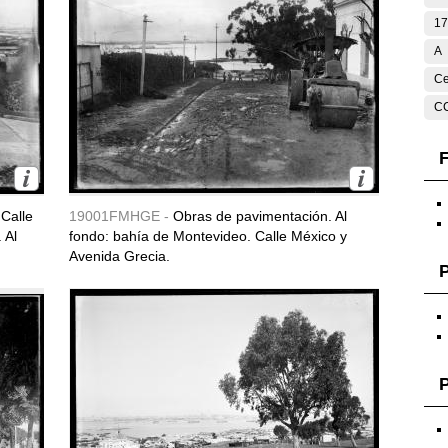
17
A
Ce
C
F
Calle
19001FMHGE -
Obras de pavimentación. Al
 Al
fondo: bahía de Montevideo. Calle México y
Avenida Grecia.
P