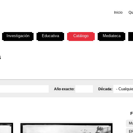
Inicio
Qu
Investigación
Educativa
Catálogo
Mediateca
s
Año exacto:
Década:
F
Mu
E