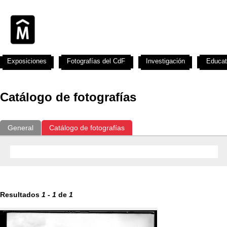
Exposiciones
Fotografías del CdF
Investigación
Educat
Catálogo de fotografías
General
Catálogo de fotografías
Resultados
1
-
1
de
1