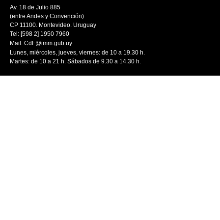
Av. 18 de Julio 885
(entre Andes y Convención)
CP 11100. Montevideo. Uruguay
Tel: [598 2] 1950 7960
Mail:
CdF@imm.gub.uy
Lunes, miércoles, jueves, viernes: de 10 a 19.30 h.
Martes: de 10 a 21 h. Sábados de 9.30 a 14.30 h.