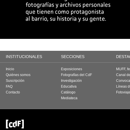
INSTITUCIONALES
SECCIONES
DESTA
Inicio
Exposiciones
MUFF, fes
Quiénes somos
Fotografías del CdF
Canal d
Suscripción
Investigación
Convoca
FAQ
Educativa
Líneas d
Contacto
Catálogo
Fotoviaj
Mediateca