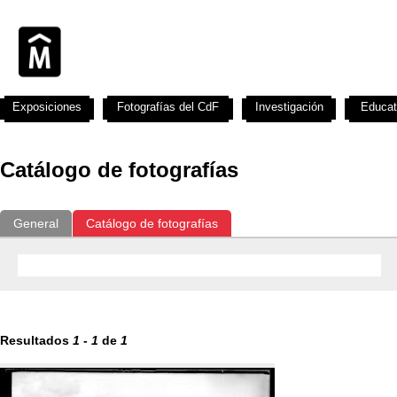
Exposiciones
Fotografías del CdF
Investigación
Educat
Catálogo de fotografías
General
Catálogo de fotografías
Resultados
1
-
1
de
1