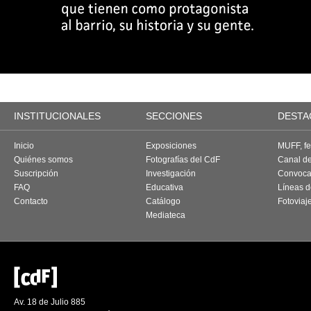
INSTITUCIONALES
SECCIONES
DESTA
Inicio
Exposiciones
MUFF, fes
Quiénes somos
Fotografías del CdF
Canal d
Suscripción
Investigación
Convoca
FAQ
Educativa
Líneas d
Contacto
Catálogo
Fotoviaj
Mediateca
Av. 18 de Julio 885