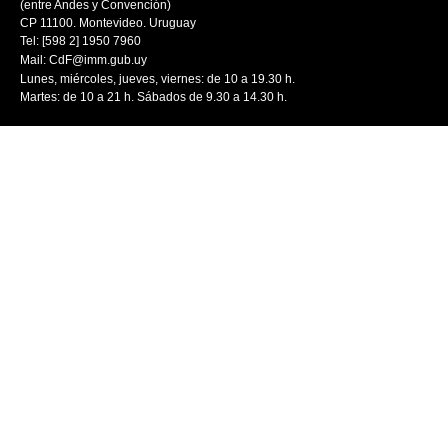
(entre Andes y Convención)
CP 11100. Montevideo. Uruguay
Tel: [598 2] 1950 7960
Mail:
CdF@imm.gub.uy
Lunes, miércoles, jueves, viernes: de 10 a 19.30 h.
Martes: de 10 a 21 h. Sábados de 9.30 a 14.30 h.