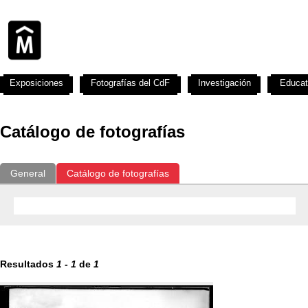
Exposiciones
Fotografías del CdF
Investigación
Educat
Catálogo de fotografías
General
Catálogo de fotografías
Resultados
1
-
1
de
1