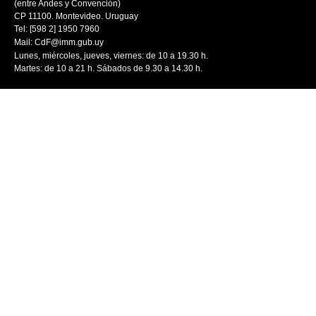
(entre Andes y Convención)
CP 11100. Montevideo. Uruguay
Tel: [598 2] 1950 7960
Mail:
CdF@imm.gub.uy
Lunes, miércoles, jueves, viernes: de 10 a 19.30 h.
Martes: de 10 a 21 h. Sábados de 9.30 a 14.30 h.