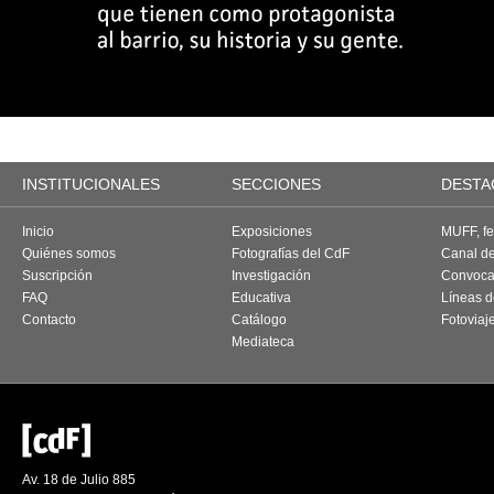
INSTITUCIONALES
SECCIONES
DESTA
Inicio
Exposiciones
MUFF, fes
Quiénes somos
Fotografías del CdF
Canal d
Suscripción
Investigación
Convoca
FAQ
Educativa
Líneas d
Contacto
Catálogo
Fotoviaj
Mediateca
Av. 18 de Julio 885