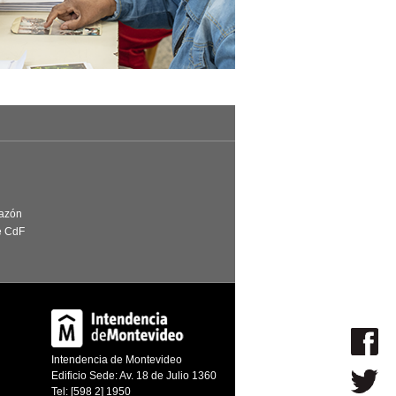
Razón
e CdF
Intendencia de Montevideo
Edificio Sede: Av. 18 de Julio 1360
Tel: [598 2] 1950