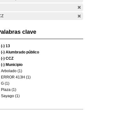
CZ
alabras clave
(-)
13
(-)
Alumbrado público
(-)
CCZ
(-)
Municipio
Arbolado (1)
ERROR 413H (1)
G (1)
Plaza (1)
Sayago (1)