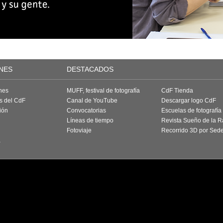
NES
DESTACADOS
nes
MUFF, festival de fotografía
CdF Tienda
as del CdF
Canal de YouTube
Descargar logo CdF
ión
Convocatorias
Escuelas de fotografía
Líneas de tiempo
Revista Sueño de la 
Fotoviaje
Recorrido 3D por Sed
a