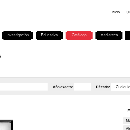
Inicio
Qu
Investigación
Educativa
Catálogo
Mediateca
s
Año exacto:
Década:
F
Mu
Al