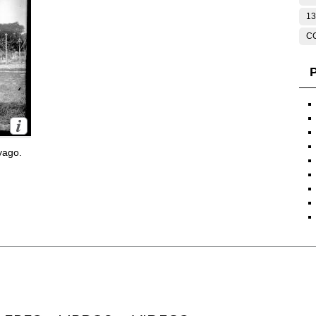
13
C
P
yago.