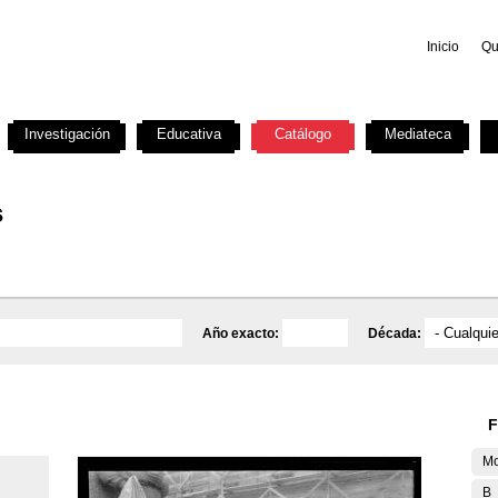
Inicio
Qu
Investigación
Educativa
Catálogo
Mediateca
s
Año exacto:
Década:
F
M
B