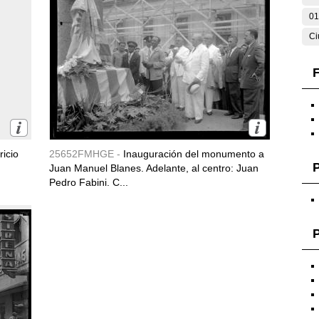
01
Ci
F
icio
25652FMHGE -
Inauguración del monumento a
Juan Manuel Blanes. Adelante, al centro: Juan
Pedro Fabini. C...
P