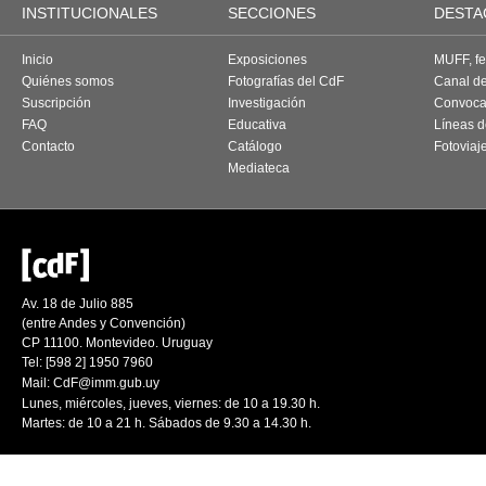
INSTITUCIONALES
SECCIONES
DESTA
Inicio
Exposiciones
MUFF, fes
Quiénes somos
Fotografías del CdF
Canal d
Suscripción
Investigación
Convoca
FAQ
Educativa
Líneas d
Contacto
Catálogo
Fotoviaj
Mediateca
Av. 18 de Julio 885
(entre Andes y Convención)
CP 11100. Montevideo. Uruguay
Tel: [598 2] 1950 7960
Mail:
CdF@imm.gub.uy
Lunes, miércoles, jueves, viernes: de 10 a 19.30 h.
Martes: de 10 a 21 h. Sábados de 9.30 a 14.30 h.