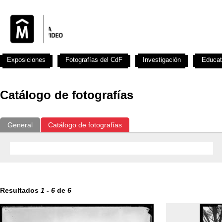
Exposiciones
Fotografías del CdF
Investigación
Educat
Catálogo de fotografías
General
Catálogo de fotografías
Resultados
1
-
6
de
6