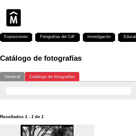
Exposiciones
Fotografías del CdF
Investigación
Educat
Catálogo de fotografías
General
Catálogo de fotografías
Resultados
1
-
1
de
1