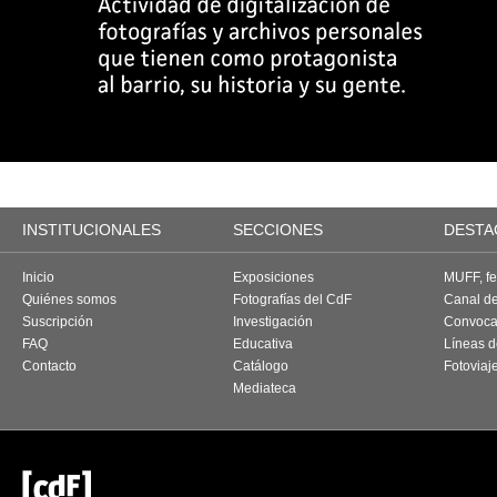
INSTITUCIONALES
SECCIONES
DESTA
Inicio
Exposiciones
MUFF, fes
Quiénes somos
Fotografías del CdF
Canal d
Suscripción
Investigación
Convoca
FAQ
Educativa
Líneas d
Contacto
Catálogo
Fotoviaj
Mediateca