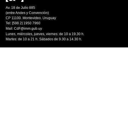
Av. 18 de Julio 885
(entre Andes y Convención)
CP 11100. Montevideo. Uruguay
Tel: [598 2] 1950 7960
Mail:
CdF@imm.gub.uy
Lunes, miércoles, jueves, viernes: de 10 a 19.30 h.
Martes: de 10 a 21 h. Sábados de 9.30 a 14.30 h.