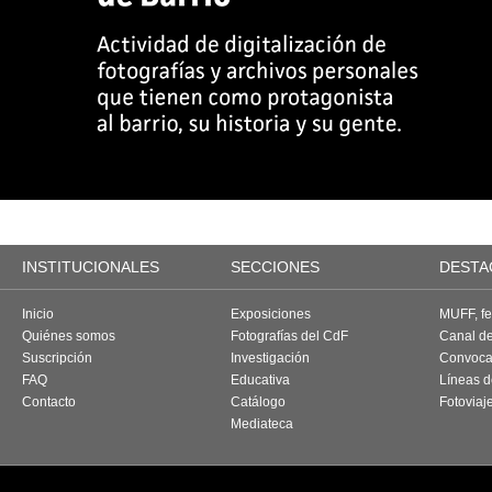
INSTITUCIONALES
SECCIONES
DESTA
Inicio
Exposiciones
MUFF, fes
Quiénes somos
Fotografías del CdF
Canal d
Suscripción
Investigación
Convoca
FAQ
Educativa
Líneas d
Contacto
Catálogo
Fotoviaj
Mediateca