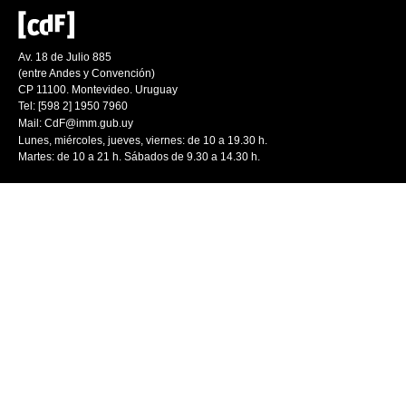
Av. 18 de Julio 885
(entre Andes y Convención)
CP 11100. Montevideo. Uruguay
Tel: [598 2] 1950 7960
Mail:
CdF@imm.gub.uy
Lunes, miércoles, jueves, viernes: de 10 a 19.30 h.
Martes: de 10 a 21 h. Sábados de 9.30 a 14.30 h.