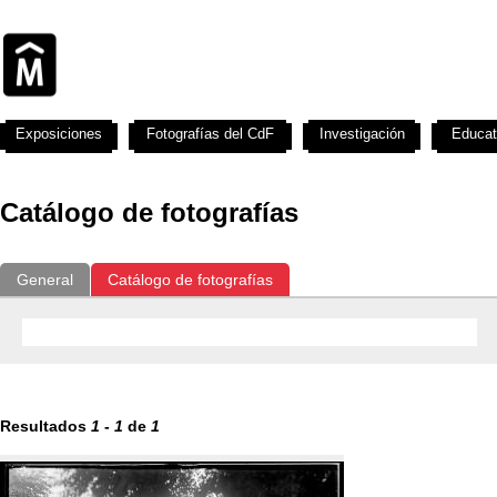
Exposiciones
Fotografías del CdF
Investigación
Educat
Catálogo de fotografías
General
Catálogo de fotografías
Resultados
1
-
1
de
1