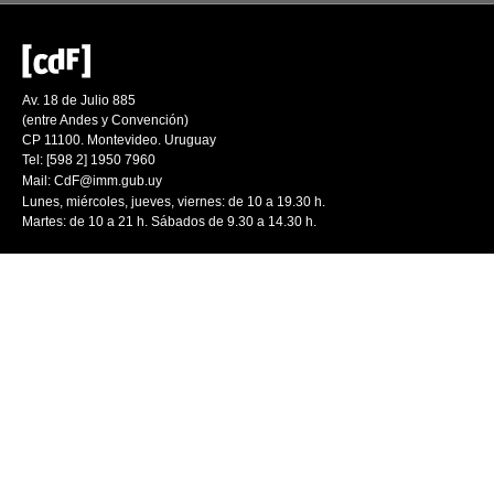
Av. 18 de Julio 885
(entre Andes y Convención)
CP 11100. Montevideo. Uruguay
Tel: [598 2] 1950 7960
Mail:
CdF@imm.gub.uy
Lunes, miércoles, jueves, viernes: de 10 a 19.30 h.
Martes: de 10 a 21 h. Sábados de 9.30 a 14.30 h.