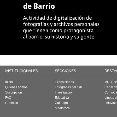
INSTITUCIONALES
SECCIONES
DESTA
Inicio
Exposiciones
MUFF, fes
Quiénes somos
Fotografías del CdF
Canal d
Suscripción
Investigación
Convoca
FAQ
Educativa
Líneas d
Contacto
Catálogo
Fotoviaj
Mediateca