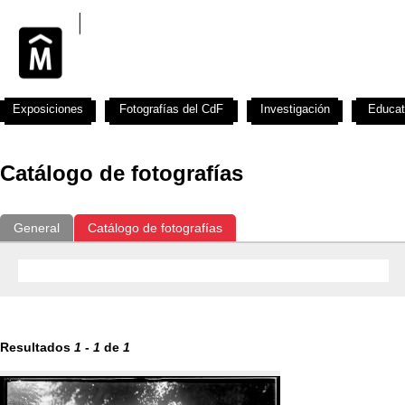
Exposiciones
Fotografías del CdF
Investigación
Educat
Catálogo de fotografías
General
Catálogo de fotografías
Resultados
1
-
1
de
1