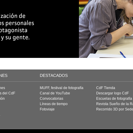
NES
DESTACADOS
nes
MUFF, festival de fotografía
CdF Tienda
as del CdF
Canal de YouTube
Descargar logo CdF
ión
Convocatorias
Escuelas de fotografía
Líneas de tiempo
Revista Sueño de la 
Fotoviaje
Recorrido 3D por Sed
a