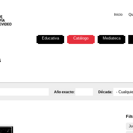
Inicio
Qu
Investigación
Educativa
Catálogo
Mediateca
s
Año exacto:
Década:
Fil
Ju