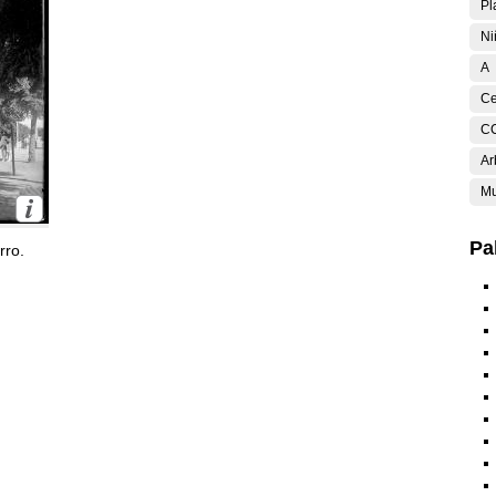
Pl
Ni
A
Ce
C
Ar
Mu
Pa
rro.