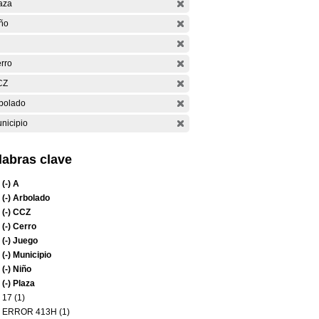
aza
ño
rro
CZ
bolado
nicipio
labras clave
(-)
A
(-)
Arbolado
(-)
CCZ
(-)
Cerro
(-)
Juego
(-)
Municipio
(-)
Niño
(-)
Plaza
17 (1)
ERROR 413H (1)