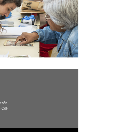
Razón
e CdF