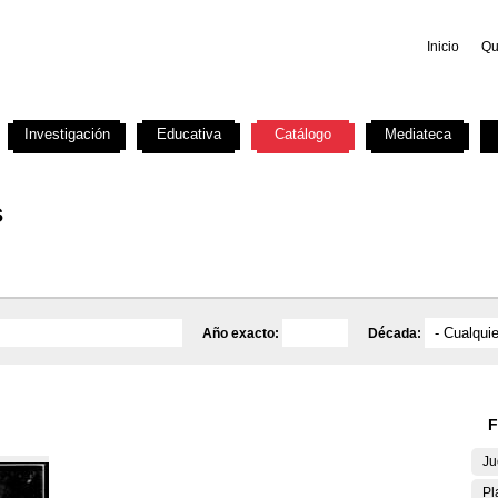
Inicio
Qu
Investigación
Educativa
Catálogo
Mediateca
s
Año exacto:
Década:
F
Ju
Pl