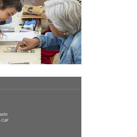
Razón
e CdF