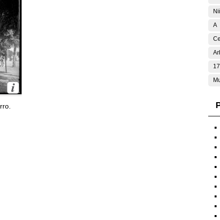
Ni
A
Ce
Ar
17
Mu
P
rro.