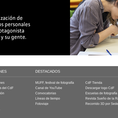
NES
DESTACADOS
nes
MUFF, festival de fotografía
CdF Tienda
as del CdF
Canal de YouTube
Descargar logo CdF
ión
Convocatorias
Escuelas de fotografía
Líneas de tiempo
Revista Sueño de la 
Fotoviaje
Recorrido 3D por Sed
a