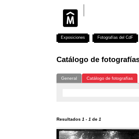
Exposiciones
Fotografías del CdF
Catálogo de fotografía
General
Catálogo de fotografías
Resultados
1
-
1
de
1