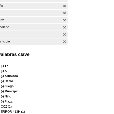
ño
rro
bolado
nicipio
alabras clave
(-)
17
(-)
A
(-)
Arbolado
(-)
Cerro
(-)
Juego
(-)
Municipio
(-)
Niño
(-)
Plaza
CCZ (1)
ERROR 413H (1)