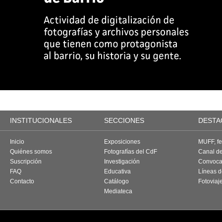
INSTITUCIONALES
SECCIONES
DESTA
Inicio
Exposiciones
MUFF, fes
Quiénes somos
Fotografías del CdF
Canal d
Suscripción
Investigación
Convoca
FAQ
Educativa
Líneas d
Contacto
Catálogo
Fotoviaj
Mediateca