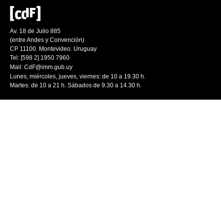
Av. 18 de Julio 885
(entre Andes y Convención)
CP 11100. Montevideo. Uruguay
Tel: [598 2] 1950 7960
Mail:
CdF@imm.gub.uy
Lunes, miércoles, jueves, viernes: de 10 a 19.30 h.
Martes: de 10 a 21 h. Sábados de 9.30 a 14.30 h.