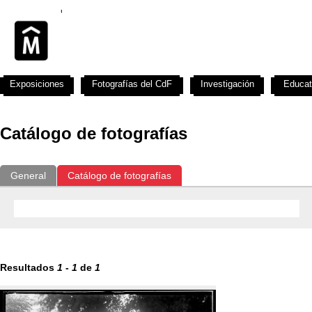
Exposiciones
Fotografías del CdF
Investigación
Educat
Catálogo de fotografías
General
Catálogo de fotografías
Resultados
1
-
1
de
1