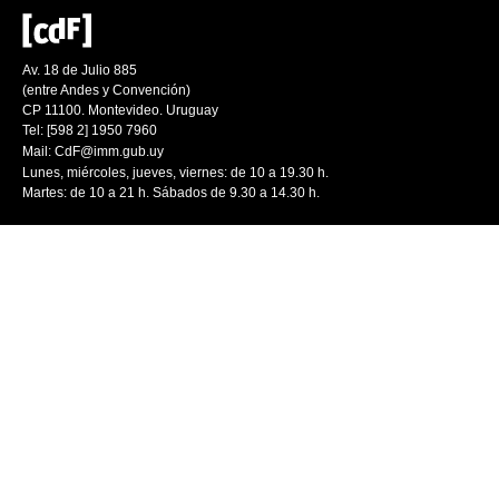
Av. 18 de Julio 885
(entre Andes y Convención)
CP 11100. Montevideo. Uruguay
Tel: [598 2] 1950 7960
Mail:
CdF@imm.gub.uy
Lunes, miércoles, jueves, viernes: de 10 a 19.30 h.
Martes: de 10 a 21 h. Sábados de 9.30 a 14.30 h.