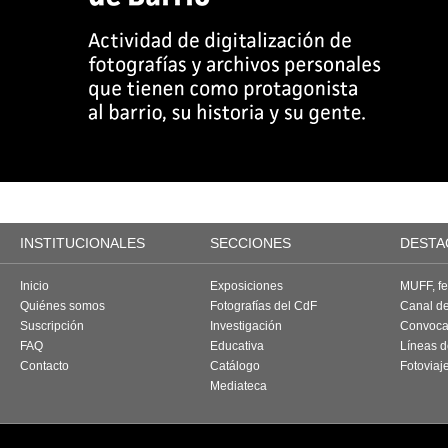
INSTITUCIONALES
SECCIONES
DESTA
Inicio
Exposiciones
MUFF, fes
Quiénes somos
Fotografías del CdF
Canal d
Suscripción
Investigación
Convoca
FAQ
Educativa
Líneas d
Contacto
Catálogo
Fotoviaj
Mediateca