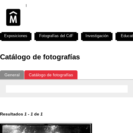
Exposiciones
Fotografías del CdF
Investigación
Educat
Catálogo de fotografías
General
Catálogo de fotografías
Resultados
1
-
1
de
1