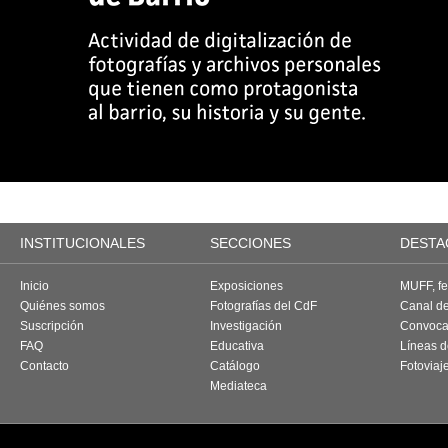
INSTITUCIONALES
SECCIONES
DESTA
Inicio
Exposiciones
MUFF, fes
Quiénes somos
Fotografías del CdF
Canal d
Suscripción
Investigación
Convoca
FAQ
Educativa
Líneas d
Contacto
Catálogo
Fotoviaj
Mediateca