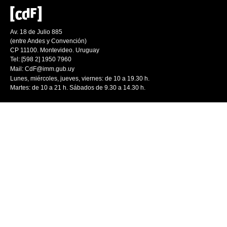
Av. 18 de Julio 885
(entre Andes y Convención)
CP 11100. Montevideo. Uruguay
Tel: [598 2] 1950 7960
Mail:
CdF@imm.gub.uy
Lunes, miércoles, jueves, viernes: de 10 a 19.30 h.
Martes: de 10 a 21 h. Sábados de 9.30 a 14.30 h.