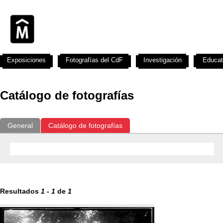
Exposiciones
Fotografías del CdF
Investigación
Educat
Catálogo de fotografías
General
Catálogo de fotografías
Resultados
1
-
1
de
1