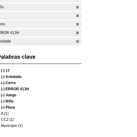
ño
rro
RROR 413H
bolado
alabras clave
(-)
17
(-)
Arbolado
(-)
Cerro
(-)
ERROR 413H
(-)
Juego
(-)
Niño
(-)
Plaza
A (1)
CCZ (1)
Municipio (1)