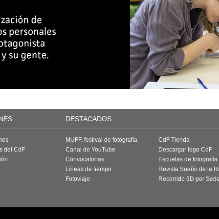
NES
DESTACADOS
nes
MUFF, festival de fotografía
CdF Tienda
as del CdF
Canal de YouTube
Descargar logo CdF
ión
Convocatorias
Escuelas de fotografía
Líneas de tiempo
Revista Sueño de la 
Fotoviaje
Recorrido 3D por Sed
a