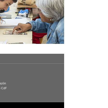
Razón
e CdF