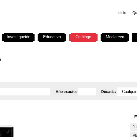
Inicio
Qu
Investigación
Educativa
Catálogo
Mediateca
s
Año exacto:
Década:
F
Ju
Pl