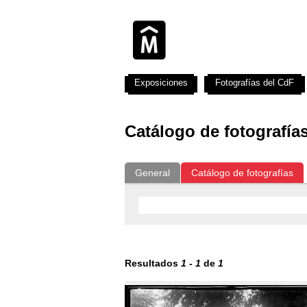
Exposiciones
Fotografías del CdF
Catálogo de fotografía
General
Catálogo de fotografías
Resultados
1
-
1
de
1