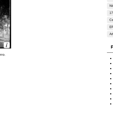
Ni
17
Ce
E
Ar
P
rro.