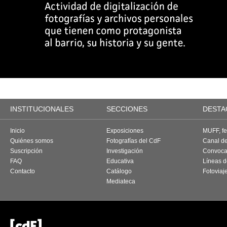
INSTITUCIONALES
SECCIONES
DESTA
Inicio
Exposiciones
MUFF, fes
Quiénes somos
Fotografías del CdF
Canal d
Suscripción
Investigación
Convoca
FAQ
Educativa
Líneas d
Contacto
Catálogo
Fotoviaj
Mediateca