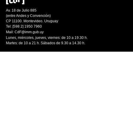
Av. 18 de Julio 885
(entre Andes y Convención)
CP 11100. Montevideo. Uruguay
Tel: [598 2] 1950 7960
Mail:
CdF@imm.gub.uy
Lunes, miércoles, jueves, viernes: de 10 a 19.30 h.
Martes: de 10 a 21 h. Sábados de 9.30 a 14.30 h.