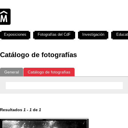
Exposiciones
Fotografías del CdF
Investigación
Educat
Catálogo de fotografías
General
Catálogo de fotografías
Resultados
1
-
1
de
1