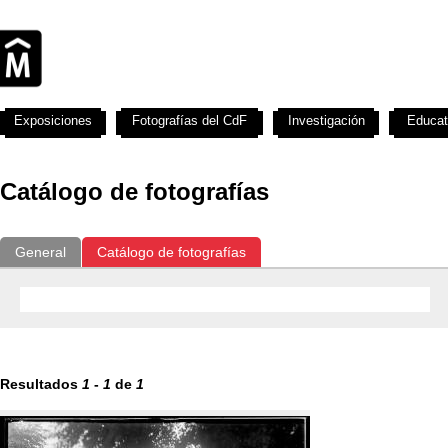
Exposiciones
Fotografías del CdF
Investigación
Educat
Catálogo de fotografías
General
Catálogo de fotografías
Resultados
1
-
1
de
1