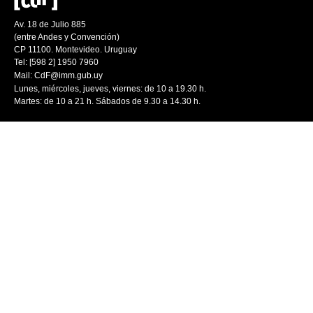
Av. 18 de Julio 885
(entre Andes y Convención)
CP 11100. Montevideo. Uruguay
Tel: [598 2] 1950 7960
Mail:
CdF@imm.gub.uy
Lunes, miércoles, jueves, viernes: de 10 a 19.30 h.
Martes: de 10 a 21 h. Sábados de 9.30 a 14.30 h.