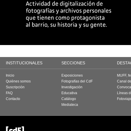
INSTITUCIONALES
SECCIONES
DESTA
Inicio
Exposiciones
MUFF, fes
Quiénes somos
Fotografías del CdF
Canal d
Suscripción
Investigación
Convoca
FAQ
Educativa
Líneas d
Contacto
Catálogo
Fotoviaj
Mediateca