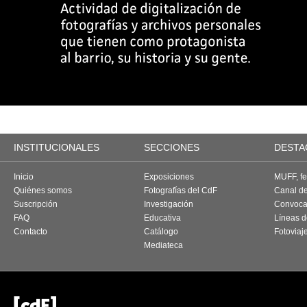
INSTITUCIONALES
SECCIONES
DESTA
Inicio
Exposiciones
MUFF, fes
Quiénes somos
Fotografías del CdF
Canal d
Suscripción
Investigación
Convoca
FAQ
Educativa
Líneas d
Contacto
Catálogo
Fotoviaj
Mediateca