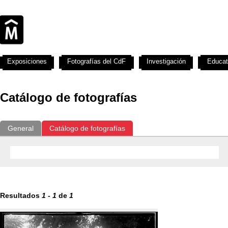
Exposiciones
Fotografías del CdF
Investigación
Educat
Catálogo de fotografías
General
Catálogo de fotografías
Resultados
1
-
1
de
1