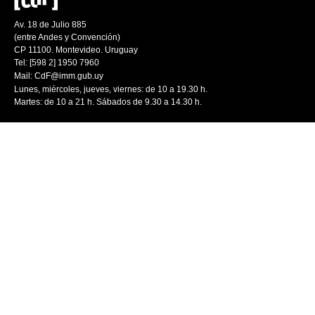
Av. 18 de Julio 885
(entre Andes y Convención)
CP 11100. Montevideo. Uruguay
Tel: [598 2] 1950 7960
Mail:
CdF@imm.gub.uy
Lunes, miércoles, jueves, viernes: de 10 a 19.30 h.
Martes: de 10 a 21 h. Sábados de 9.30 a 14.30 h.