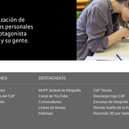
NES
DESTACADOS
nes
MUFF, festival de fotografía
CdF Tienda
as del CdF
Canal de YouTube
Descargar logo CdF
ión
Convocatorias
Escuelas de fotografía
Líneas de tiempo
Revista Sueño de la 
Fotoviaje
Recorrido 3D por Sed
a