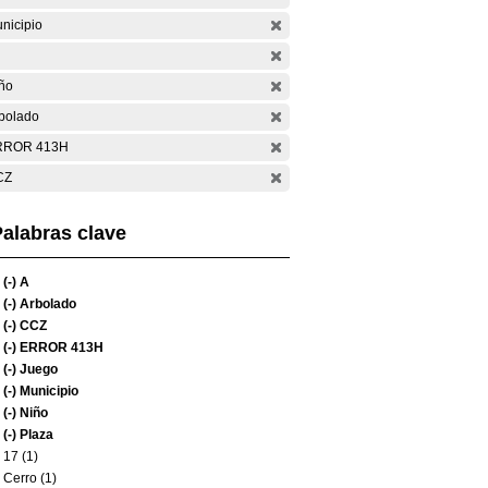
nicipio
ño
bolado
RROR 413H
CZ
alabras clave
(-)
A
(-)
Arbolado
(-)
CCZ
(-)
ERROR 413H
(-)
Juego
(-)
Municipio
(-)
Niño
(-)
Plaza
17 (1)
Cerro (1)