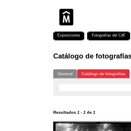
Exposiciones
Fotografías del CdF
Catálogo de fotografía
General
Catálogo de fotografías
Resultados
1
-
1
de
1