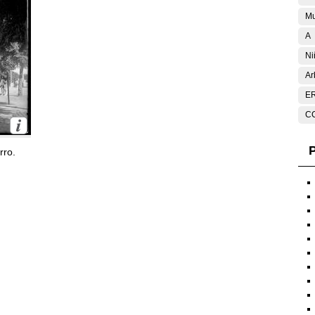
Mu
A
Ni
Ar
E
C
P
rro.