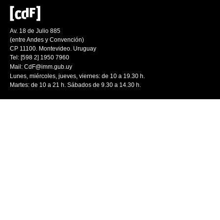
Av. 18 de Julio 885
(entre Andes y Convención)
CP 11100. Montevideo. Uruguay
Tel: [598 2] 1950 7960
Mail:
CdF@imm.gub.uy
Lunes, miércoles, jueves, viernes: de 10 a 19.30 h.
Martes: de 10 a 21 h. Sábados de 9.30 a 14.30 h.