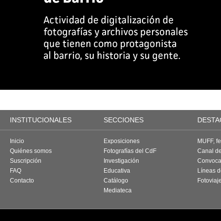
INSTITUCIONALES
SECCIONES
DESTA
Inicio
Exposiciones
MUFF, fes
Quiénes somos
Fotografías del CdF
Canal d
Suscripción
Investigación
Convoca
FAQ
Educativa
Líneas d
Contacto
Catálogo
Fotoviaj
Mediateca