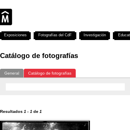
Exposiciones
Fotografías del CdF
Investigación
Educat
Catálogo de fotografías
General
Catálogo de fotografías
Resultados
1
-
1
de
1