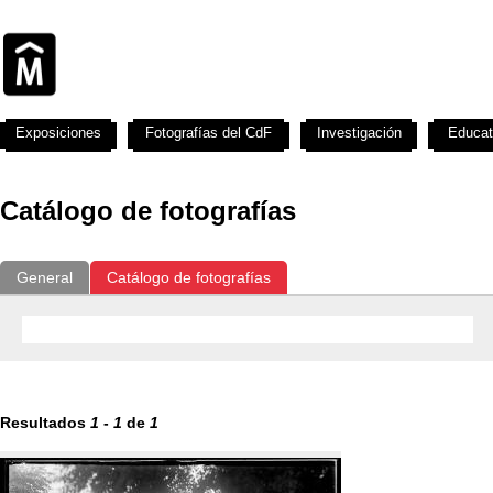
Exposiciones
Fotografías del CdF
Investigación
Educat
Catálogo de fotografías
General
Catálogo de fotografías
Resultados
1
-
1
de
1