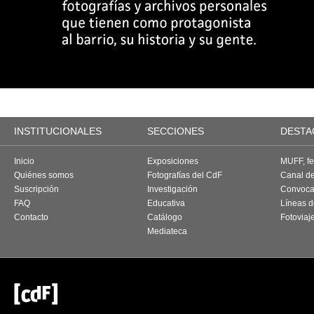
INSTITUCIONALES
SECCIONES
DESTA
Inicio
Exposiciones
MUFF, fes
Quiénes somos
Fotografías del CdF
Canal d
Suscripción
Investigación
Convoca
FAQ
Educativa
Líneas d
Contacto
Catálogo
Fotoviaj
Mediateca