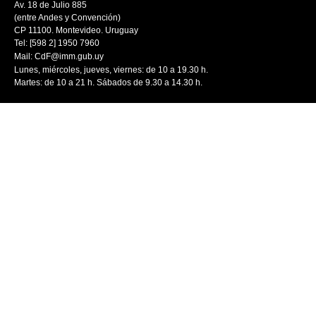
Av. 18 de Julio 885
(entre Andes y Convención)
CP 11100. Montevideo. Uruguay
Tel: [598 2] 1950 7960
Mail:
CdF@imm.gub.uy
Lunes, miércoles, jueves, viernes: de 10 a 19.30 h.
Martes: de 10 a 21 h. Sábados de 9.30 a 14.30 h.