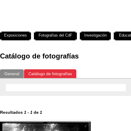
Exposiciones
Fotografías del CdF
Investigación
Educat
Catálogo de fotografías
General
Catálogo de fotografías
Resultados
1
-
1
de
1