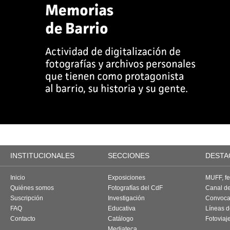
INSTITUCIONALES
SECCIONES
DESTA
Inicio
Exposiciones
MUFF, fes
Quiénes somos
Fotografías del CdF
Canal d
Suscripción
Investigación
Convoca
FAQ
Educativa
Líneas d
Contacto
Catálogo
Fotoviaj
Mediateca