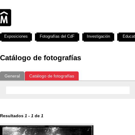
Exposiciones
Fotografías del CdF
Investigación
Educat
Catálogo de fotografías
General
Catálogo de fotografías
Resultados
1
-
1
de
1