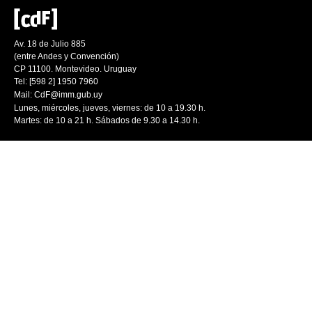
Av. 18 de Julio 885
(entre Andes y Convención)
CP 11100. Montevideo. Uruguay
Tel: [598 2] 1950 7960
Mail:
CdF@imm.gub.uy
Lunes, miércoles, jueves, viernes: de 10 a 19.30 h.
Martes: de 10 a 21 h. Sábados de 9.30 a 14.30 h.