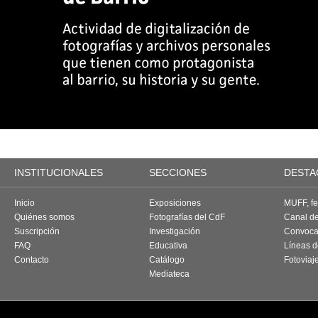
INSTITUCIONALES
SECCIONES
DESTA
Inicio
Exposiciones
MUFF, fes
Quiénes somos
Fotografías del CdF
Canal d
Suscripción
Investigación
Convoca
FAQ
Educativa
Líneas d
Contacto
Catálogo
Fotoviaj
Mediateca