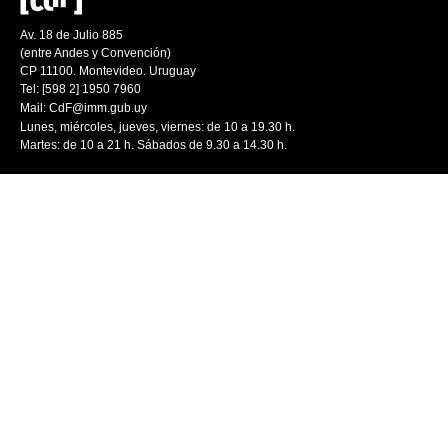
Av. 18 de Julio 885
(entre Andes y Convención)
CP 11100. Montevideo. Uruguay
Tel: [598 2] 1950 7960
Mail:
CdF@imm.gub.uy
Lunes, miércoles, jueves, viernes: de 10 a 19.30 h.
Martes: de 10 a 21 h. Sábados de 9.30 a 14.30 h.