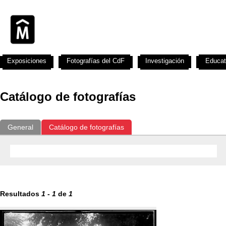
Exposiciones
Fotografías del CdF
Investigación
Educat
Catálogo de fotografías
General
Catálogo de fotografías
Resultados
1
-
1
de
1