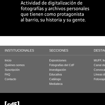
INSTITUCIONALES
SECCIONES
DESTA
Inicio
Exposiciones
MUFF, fes
Quiénes somos
Fotografías del CdF
Canal d
Suscripción
Investigación
Convoca
FAQ
Educativa
Líneas d
Contacto
Catálogo
Fotoviaj
Mediateca