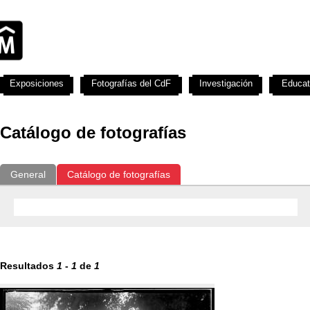
Exposiciones
Fotografías del CdF
Investigación
Educat
Catálogo de fotografías
General
Catálogo de fotografías
Resultados
1
-
1
de
1