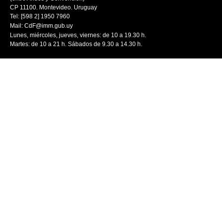
CP 11100. Montevideo. Uruguay
Tel: [598 2] 1950 7960
Mail:
CdF@imm.gub.uy
Lunes, miércoles, jueves, viernes: de 10 a 19.30 h.
Martes: de 10 a 21 h. Sábados de 9.30 a 14.30 h.