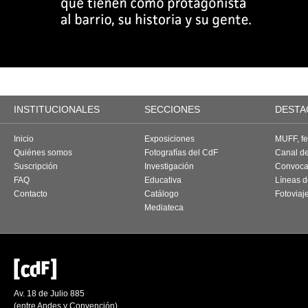
INSTITUCIONALES
SECCIONES
DESTA
Inicio
Exposiciones
MUFF, fes
Quiénes somos
Fotografías del CdF
Canal d
Suscripción
Investigación
Convoca
FAQ
Educativa
Líneas d
Contacto
Catálogo
Fotoviaj
Mediateca
Av. 18 de Julio 885
(entre Andes y Convención)