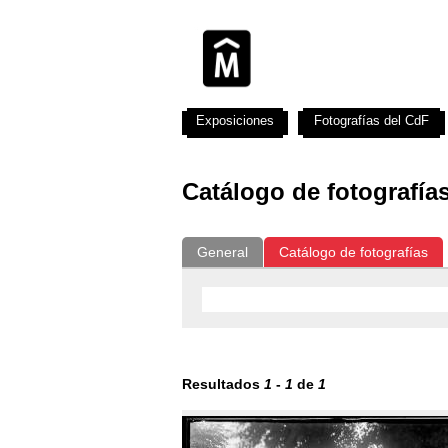
Exposiciones
Fotografías del CdF
Catálogo de fotografía
General
Catálogo de fotografías
Resultados
1
-
1
de
1