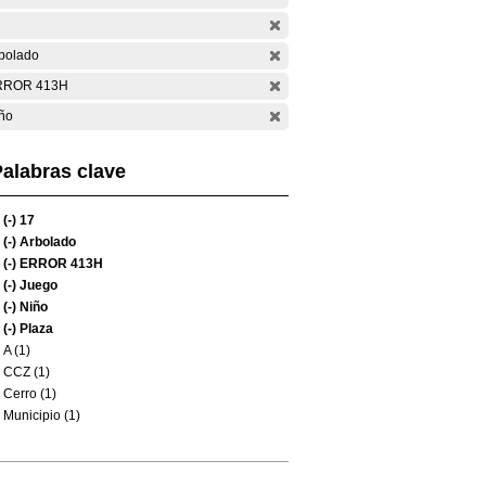
bolado
RROR 413H
ño
alabras clave
(-)
17
(-)
Arbolado
(-)
ERROR 413H
(-)
Juego
(-)
Niño
(-)
Plaza
A (1)
CCZ (1)
Cerro (1)
Municipio (1)