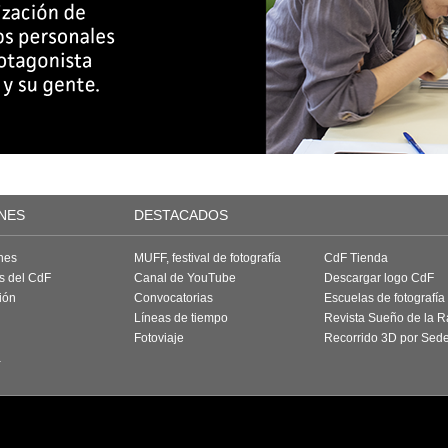
NES
DESTACADOS
nes
MUFF, festival de fotografía
CdF Tienda
as del CdF
Canal de YouTube
Descargar logo CdF
ión
Convocatorias
Escuelas de fotografía
Líneas de tiempo
Revista Sueño de la 
Fotoviaje
Recorrido 3D por Sed
a