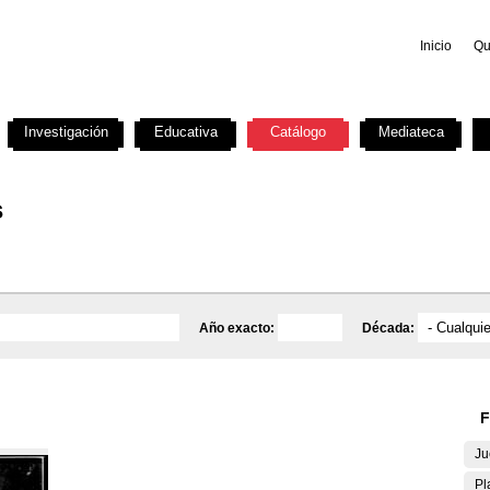
Inicio
Qu
Investigación
Educativa
Catálogo
Mediateca
s
Año exacto:
Década:
F
Ju
Pl