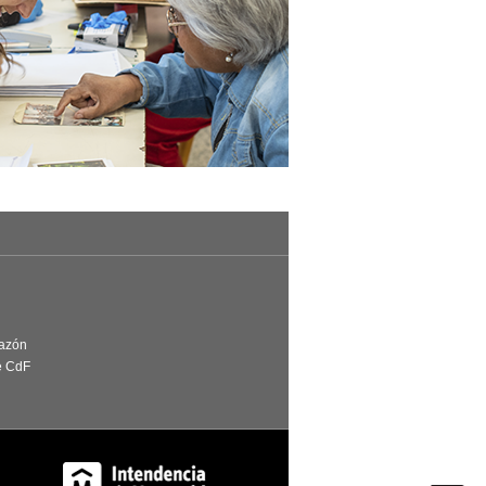
Razón
e CdF