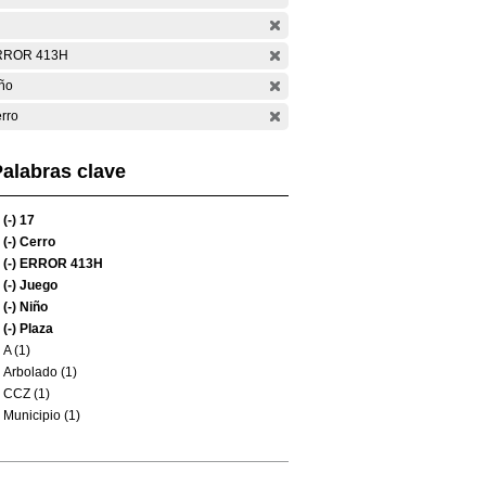
RROR 413H
ño
rro
alabras clave
(-)
17
(-)
Cerro
(-)
ERROR 413H
(-)
Juego
(-)
Niño
(-)
Plaza
A (1)
Arbolado (1)
CCZ (1)
Municipio (1)