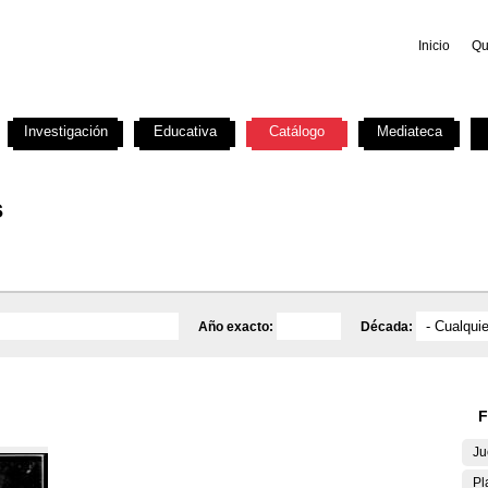
Inicio
Qu
Investigación
Educativa
Catálogo
Mediateca
s
Año exacto:
Década:
F
Ju
Pl