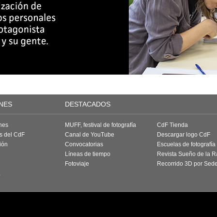
NES
DESTACADOS
nes
MUFF, festival de fotografía
CdF Tienda
as del CdF
Canal de YouTube
Descargar logo CdF
ión
Convocatorias
Escuelas de fotografía
Líneas de tiempo
Revista Sueño de la 
Fotoviaje
Recorrido 3D por Sed
a