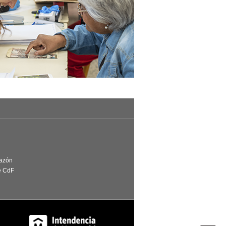
Razón
e CdF