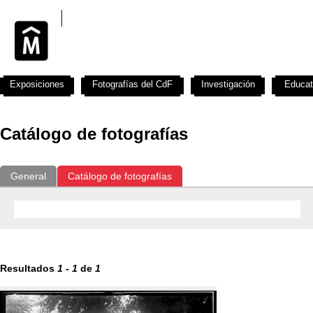
Exposiciones
Fotografías del CdF
Investigación
Educat
Catálogo de fotografías
General
Catálogo de fotografías
Resultados
1
-
1
de
1