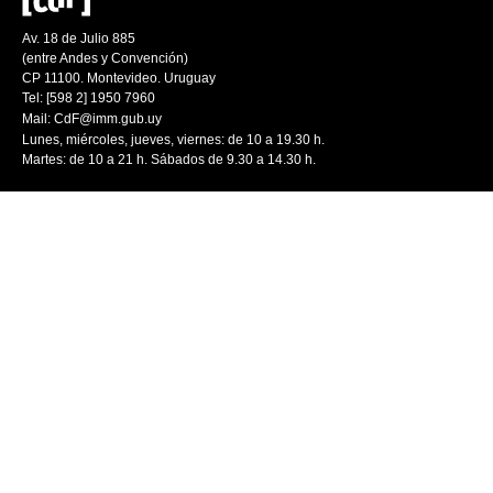
Av. 18 de Julio 885
(entre Andes y Convención)
CP 11100. Montevideo. Uruguay
Tel: [598 2] 1950 7960
Mail:
CdF@imm.gub.uy
Lunes, miércoles, jueves, viernes: de 10 a 19.30 h.
Martes: de 10 a 21 h. Sábados de 9.30 a 14.30 h.