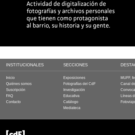
INSTITUCIONALES
SECCIONES
DESTA
Inicio
Exposiciones
MUFF, fes
Quiénes somos
Fotografías del CdF
Canal d
Suscripción
Investigación
Convoca
FAQ
Educativa
Líneas d
Contacto
Catálogo
Fotoviaj
Mediateca