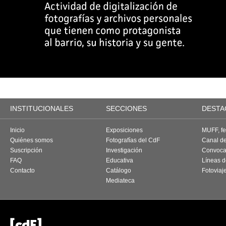
INSTITUCIONALES
SECCIONES
DESTA
Inicio
Exposiciones
MUFF, fes
Quiénes somos
Fotografías del CdF
Canal d
Suscripción
Investigación
Convoca
FAQ
Educativa
Líneas d
Contacto
Catálogo
Fotoviaj
Mediateca