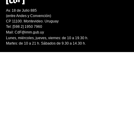
Av. 18 de Julio 885
(entre Andes y Convención)
CP 11100. Montevideo. Uruguay
Tel: [598 2] 1950 7960
Mail:
CdF@imm.gub.uy
Lunes, miércoles, jueves, viernes: de 10 a 19.30 h.
Martes: de 10 a 21 h. Sábados de 9.30 a 14.30 h.