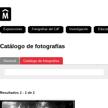
Exposiciones
Fotografías del CdF
Investigación
Educat
Catálogo de fotografías
General
Catálogo de fotografías
Resultados
1
-
1
de
1