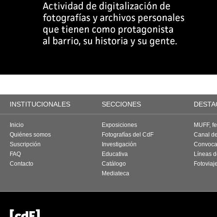
INSTITUCIONALES
SECCIONES
DESTA
Inicio
Exposiciones
MUFF, fes
Quiénes somos
Fotografías del CdF
Canal d
Suscripción
Investigación
Convoca
FAQ
Educativa
Líneas d
Contacto
Catálogo
Fotoviaj
Mediateca