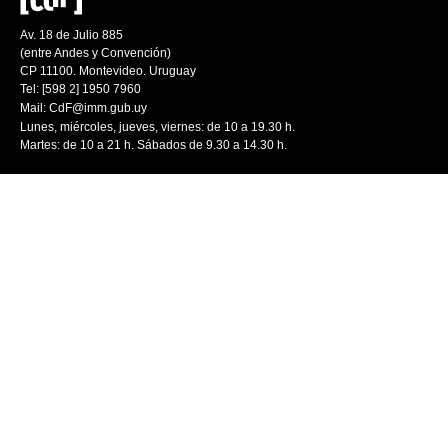
Av. 18 de Julio 885
(entre Andes y Convención)
CP 11100. Montevideo. Uruguay
Tel: [598 2] 1950 7960
Mail:
CdF@imm.gub.uy
Lunes, miércoles, jueves, viernes: de 10 a 19.30 h.
Martes: de 10 a 21 h. Sábados de 9.30 a 14.30 h.