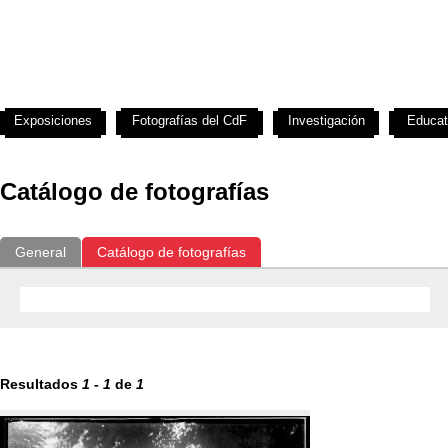
Exposiciones
Fotografías del CdF
Investigación
Educat
Catálogo de fotografías
General
Catálogo de fotografías
Resultados
1
-
1
de
1