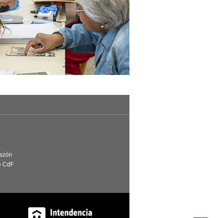
Razón
e CdF