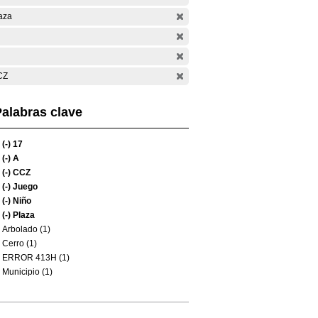
aza
CZ
alabras clave
(-)
17
(-)
A
(-)
CCZ
(-)
Juego
(-)
Niño
(-)
Plaza
Arbolado (1)
Cerro (1)
ERROR 413H (1)
Municipio (1)