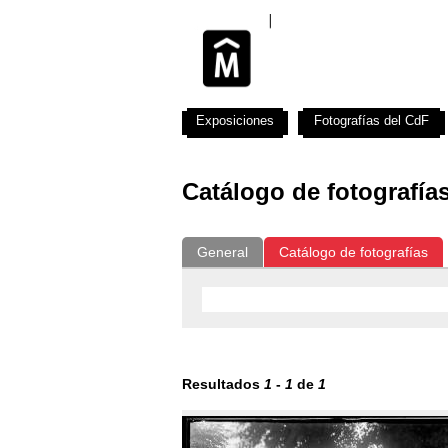
Exposiciones
Fotografías del CdF
Catálogo de fotografía
General
Catálogo de fotografías
Resultados
1
-
1
de
1