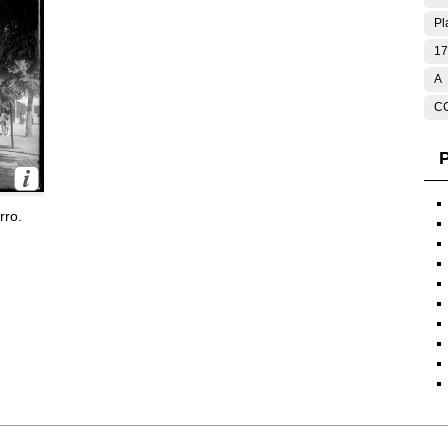
Pl
17
A
C
P
rro.