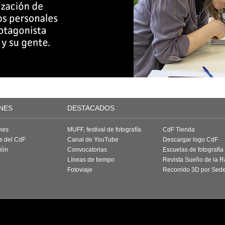
NES
DESTACADOS
nes
MUFF, festival de fotografía
CdF Tienda
as del CdF
Canal de YouTube
Descargar logo CdF
ión
Convocatorias
Escuelas de fotografía
Líneas de tiempo
Revista Sueño de la 
Fotoviaje
Recorrido 3D por Sed
a