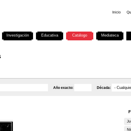
Inicio
Qu
Investigación
Educativa
Catálogo
Mediateca
s
Año exacto:
Década:
F
Ju
Ni